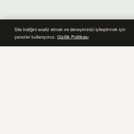
Safr
2013 — 2015
Devl
Hast
Site trafiğini analiz etmek ve deneyiminizi iyileştirmek için
çerezler kullanıyoruz.
Gizlilik Politikası