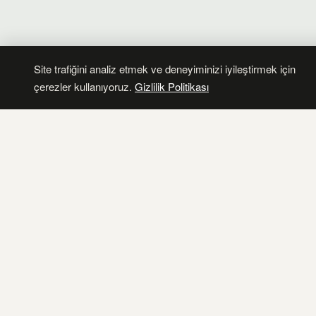
Safr
2013 — 2015
Devl
Hast
Site trafiğini analiz etmek ve deneyiminizi iyileştirmek için
çerezler kullanıyoruz.
Gizlilik Politikası